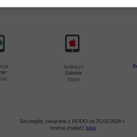
acja
B
Aplikacja
ner
Saloner
oid
Apple
Szczegóły związane z RODO od 25.03.2026 r.
można znaleźć
tutaj