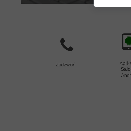
Aplik
Zadzwoń
Salo
Andr