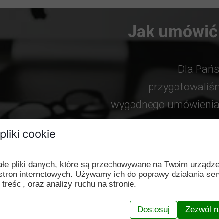
Jak umówić 
Dla Pań
przygotowaliśm
wygodnego umówienia 
pliki cookie
telefonicz
poprzez a
ałe pliki danych, które są przechowywane na Twoim urządz
Messenge
stron internetowych. Używamy ich do poprawy działania ser
 treści, oraz analizy ruchu na stronie.
Dostosuj
Zezwól n