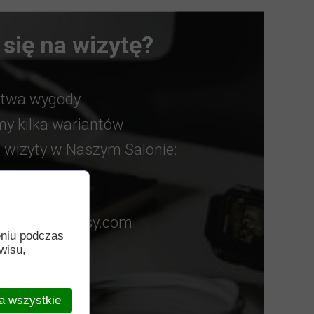
się na wizytę?
stwa wygody
y kilka wariantów
wizyty w Naszym Salonie:
nie
plikację booksy.com
eniu podczas
r Facebook
wisu,
a wszystkie